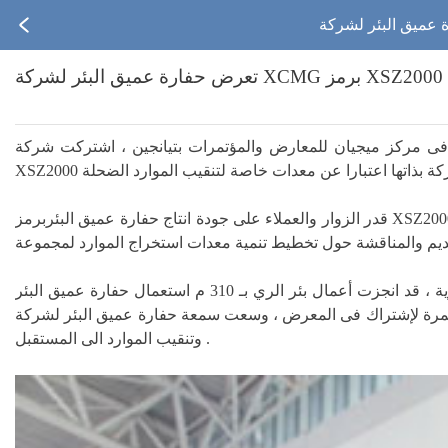
التعدنية فى مركز ميجيان للمعارض والمؤتمرات بتيانجين ، اشتركت شركة XCMG فى هذا المعرض بحفارة عميق البئر برمز
قدر الزوار والعملاء على جودة انتاج حفارة عميق البئربرمز XSZ2000 وأدائها تقديرا عاليا ، كما يعتبرون أعجوبة عن شركة XCMG فى مجال إستخراج وتنقيب الموارد . خلال الفترة ، قامت بندوة خبراء معدات
أغسطس السنة الجارية ، قد انجزت أعمال بئر الري بـ 310 م استعمال حفارة عميق البئر XSZ2000 فى منطقة ليوى ليانغ شيوى تشو ، تشهد أن أداء عمل الماكينة الكاملة ، حظى على تأكيد العملاء لفعالية
وسعت سمعة حفارة عميق البئر لشركة XCMG و موارد العملاء ، تتقدم شركة XCMG فى مجال استراج
وتنقيب الموارد الى المستقبل .