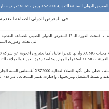
رة عميق البئر لشركة XCMG برمز XSZ2000 فى المعرض الدولى للصناعة التعدنية
تعرض حفارة عميق البئر لشركة XCMG برمز XSZ2000 فى المعرض الدولى للصناعة التعدنية
فى الأيام الأخيرة ، افتتحت الدورة الـ 17 للمعرض الدولى الصيني للصناعة 
XSZ2000 التى بحثت وطورت الشركة بذاتها اعتبارا عن معدات خاصة لتنقيب الموارد الضحلة .
فيذ و بسيط التشغيل ومريحيتها ، واجتازت تقييم المنتجات . عبر هذه المرة لإشتراك فى المعرض ، 