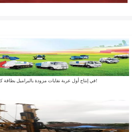
نجحت مجموعة XCMG في إنتاج أول عربة نفايات مزودة بالبراميل بطاقة كهربائية!