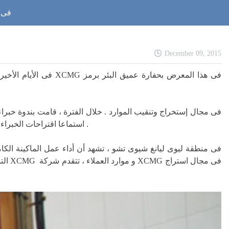
تعرض حفا
December 09, 2015
استخراج الموارد وخاصة دعوة الخبراء والعملاء ، التقديم والمناقشة حول تخطيط تنمية معدات استخراج الموارد لمجموعة XCMG ، استماعا اقتراحات الخبراء الثمينة .
التن