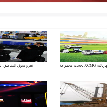
قطع الغيار الهيدروليكية التى تنتجها مجموعة XCMG تغزو سوق المناطق الروسية القارصة