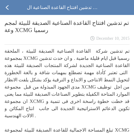
تم تدشين افتتاح القاعدة الصناعية ال
صديقة للبيئة لمجموعة XCMG رسم
تم تدشين افتتاح القاعدة الصناعية الصديقة للبيئة لمجم
وعة XCMG رسميا
يا
December 10, 2015
تم تدشين شركة القاعدة الصناعية الصديقة للبيئة ، الملحقة
بمجموعة XCMG رسميا قبل ايام قليلة ماضية . و ان حدث تدشين
القاعدة الصناعية الجديدة لشركة المنتجات الصديقة للبيئة هذه
التى تعتبر كأداة مهمة تضطلع بمهمات شاقة و بالغة الخطورة
لتحويل النمط الانتاجى و الابداع و الترقية يؤكد بشكل يلفت الانظار
مدى الجهود المبذولة من قبل مجموعة XCMG من اجل توظيف
الموارد المتاحة الكفيلة بتطوير الصناعات الصديقة للبيئة مما يعنى
ان مجموعة XCMG قد خطت خطوة راسخة اخرى فى تنمية و
تكوين الدعائم الاستراتيجية الجديدة الى جانب انتاج المكائن و
الالات الهندسية .
تبلغ المساحة الاجمالية للقاعدة الصديقة للبيئة لمجموعة XCMG