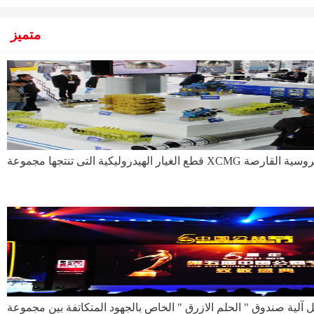
متميز
تم تفعيل آلية صندوق " الحلم الازرق " الخاص بالجهود المتكاتفة بين مجموعة XCMG و الصندوق الص