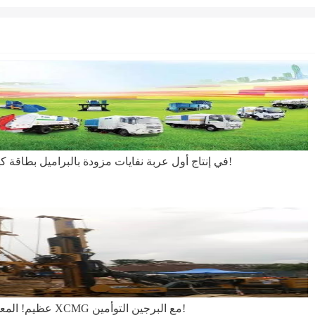
نجحت مجموعة XCMG في إنتاج أول عربة نفايات مزودة بالبراميل بطاقة كهربائية!
عظيم! المعدات المتكاملة العالية المستوى XCMG مع البرجين التوأمين!