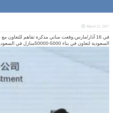
م
March 22, 2017
في 16 آذار/مارس،وقعت ساني مذكرة تفاهم للتعاون مع
ش
السعودية لتعاون في بناء 5000-50000منازل في السعودية ابتداء من عام 2017 .