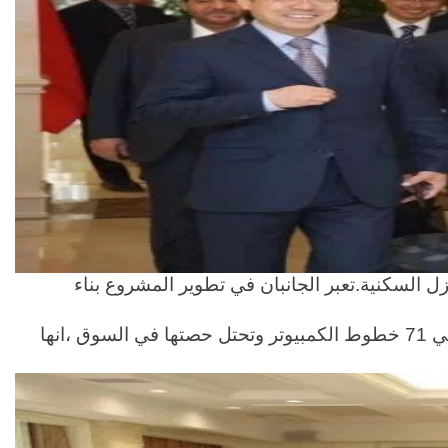
 ساني و شركة العامرية للاستثمار معا في تطوير ،وتصميم،وبناء ،وتعديل لمشروع بناء5000-50000 منازل السكنية.تعبر الجانبان في تطوير المشروع بناء
شهدت صناعة الاسكان ساني تطورا سريعا وحققت نتائج ايجابية في هذه سنوات الاخيرة.في الوقت الراهن،تملك ساني 71 خطوط الكمبيوتر وتحتل حصتها في السوق ،انها