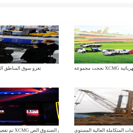
قطع الغيار الهيدروليكية التى تنتجها مجموعة XCMG تغزو سوق المناطق الروسية القارصة