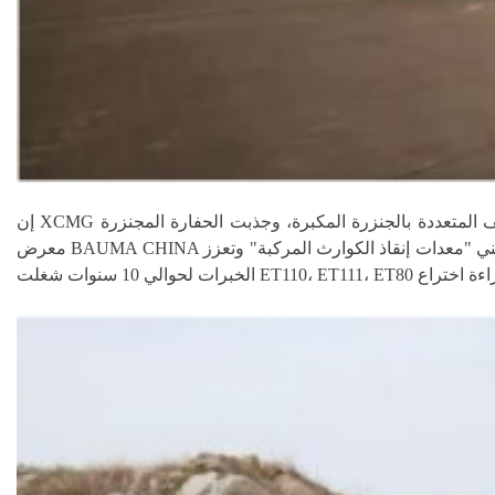
إن XCMG باعتبارها شركة رئاسية في الميكانيكيا الهندسية تواصل في تعزيز البحث في معدات إنقاذ الكوارث ذات الوظائف المتعددة بالجنزرة المكبرة، وجذبت الحفارة المجنزرة ET110 أنظارا واسعة في
معرض BAUMA CHINA عام 2010، كما فازت بالجائزة الثانية للتقدم التكنولوجي الوطني وينفذ مشروع 863 الوطني "معدات إنقاذ الكوارث المركبة" وتعزز XCMG في الاستثمار للبحث والتطوير وبعد كسب