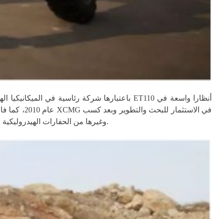
الخبرات لحوالي 10 سنوات شغلت ET110، ET111، ET80 وغيرها من الحفارات الهيدروليكية المجنزرة ذات المستوى المتقدم في الاستعمال وحصلت على أكثر 30 براءة اختراع.