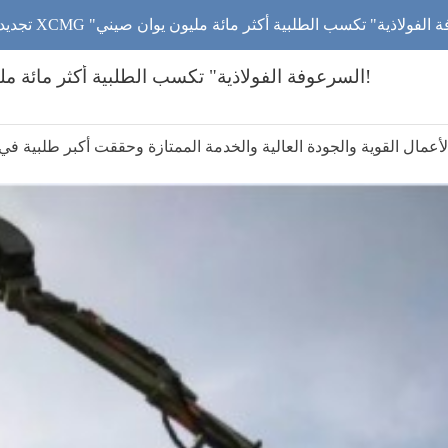
تجديد التاريخ! الحفارة المجنزرة XCMG "السرعوفة الفولاذية" تكسب الطلبية أكثر مائة مليون يوان صيني!