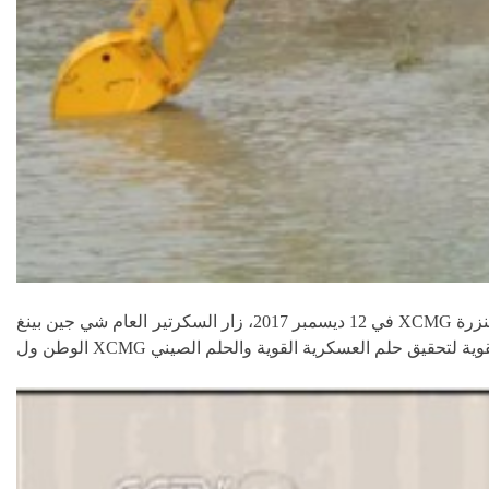
في 12 ديسمبر 2017، زار السكرتير العام شي جين بينغ XCMG وتفرج على أداء الحفارة المجنزرة XCMG وقدر بأن الحركة المرنة لها مثل "السرعوفة". وإن تقدير السكرتير العام يثبت عزم XCMG في خدمة