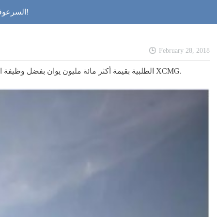
تجديد التاريخ! الحفارة المجنزرة XCMG "السرعوفة الفولاذية" تكسب الطلبية أكثر مائة مليون يوان صيني!
February 28, 2018
مؤخرا، تكسب الحفارة المجنزرة XCMG الطلبية بقيمة أكثر مائة مليون يوان بفضل وظيفة الأعمال القوية والجودة العالية والخدمة الممتازة وحققت أكبر طلبية في تصدير الحفارات المجنزرة XCMG.