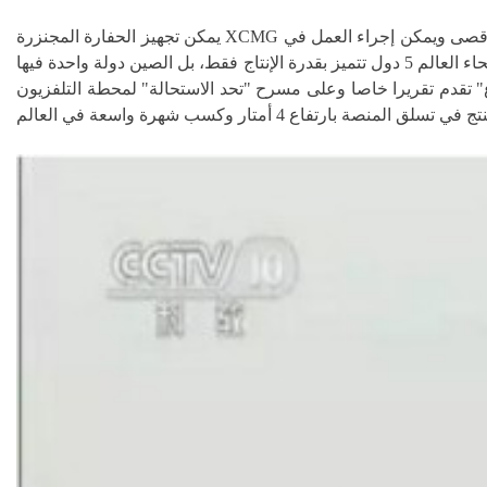
يمكن تجهيز الحفارة المجنزرة XCMG بالشاسيه الحرة الخاصة في السير مثل الأرض السطحية عند المنحدر الجبلي والمستنجع البارد والمرتفع ولها تناسب قوي لدرجة الحرارة الأقصى ويمكن إجراء العمل في
-40℃ لمساعدة إكمال مهمة إنقاذ الحياة والكوارث ويمكن القول إنها نموذج الصناعة الذكية لمعدات الميكانيكيا الهندسية الصينية. وفي كل أنحاء العالم 5 دول تتميز بقدرة الإنتاج فقط، بل الصين دولة واحدة فيها
راع" تقدم تقريرا خاصا وعلى مسرح "تحد الاستحالة" لمحطة التلفزيون